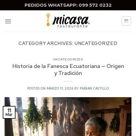
Skip
PEDIDOS WHATSAPP: 099 572 0232
to
content
CATEGORY ARCHIVES:
UNCATEGORIZED
UNCATEGORIZED
Historia de la Fanesca Ecuatoriana — Origen
y Tradición
POSTED ON
MARZO 11, 2026
BY
FABIAN CASTILLO
11
Mar