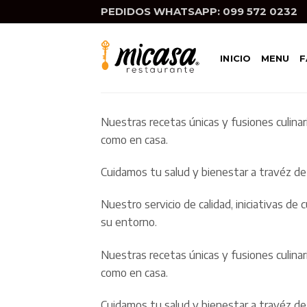
Skip
PEDIDOS WHATSAPP: 099 572 0232
to
content
INICIO
MENU
F
Nuestras recetas únicas y fusiones culina
como en casa.
Cuidamos tu salud y bienestar a travéz de 
Nuestro servicio de calidad, iniciativas 
su entorno.
Nuestras recetas únicas y fusiones culina
como en casa.
Cuidamos tu salud y bienestar a travéz de 