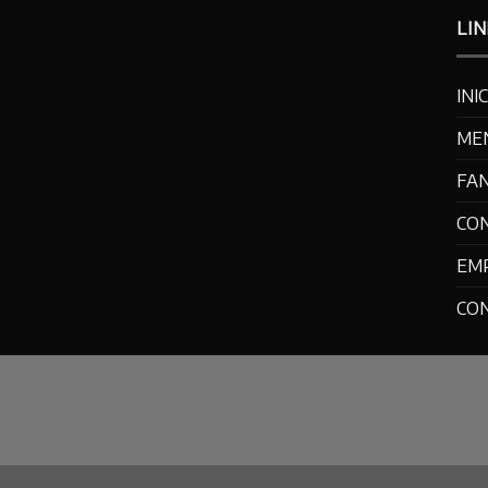
LIN
INI
ME
FA
CO
EM
CO